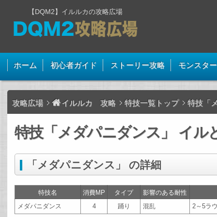
【DQM2】イルルカの攻略広場
ホーム
初心者ガイド
ストーリー攻略
モンスター
攻略広場
イルルカ 攻略
特技一覧トップ
特技「
特技「メダパニダンス」 イルと
「メダパニダンス」 の詳細
特技名
消費MP
タイプ
影響のある耐性
メダパニダンス
4
踊り
混乱
2～5ラ