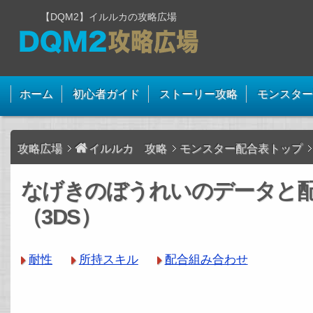
【DQM2】イルルカの攻略広場
ホーム
初心者ガイド
ストーリー攻略
モンスター
攻略広場
イルルカ 攻略
モンスター配合表トップ
なげきのぼうれいのデータと
（3DS）
耐性
所持スキル
配合組み合わせ