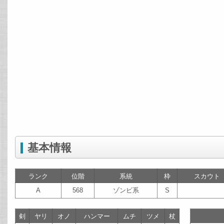
基本情報
ランク
位階
系統
枠
スカウト
A
568
ゾンビ系
S
剣
ヤリ
オノ
ハンマー
ムチ
ツメ
杖