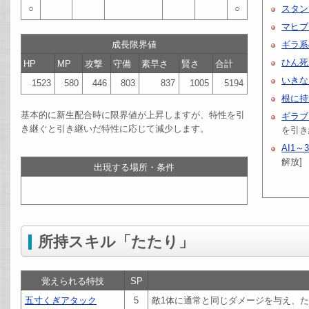
○
○
スタン
マヒブ
成長限界値
ギラ系
ひん死
HP
MP
攻撃
守備
素早さ
賢さ
合計
いきな
1523
580
446
803
837
1005
5194
根に持
基本的に新生配合時に限界値が上昇しますが、特性を引
ギラブ
き継ぐと引き継いだ特性に応じて減少します。
を引き
AI1～
解放]
出現する場所・条件
所持スキル「たたり」
覚えられる特技
SP
五寸くぎアタック
5
敵1体に通常と同じダメージを与え、