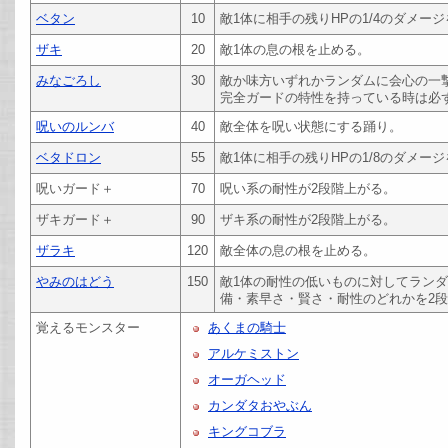
ベタン
10
敵1体に相手の残りHPの1/4のダメー
ザキ
20
敵1体の息の根を止める。
みなごろし
30
敵か味方いずれかランダムに会心の一
完全ガードの特性を持っている時は必
呪いのルンバ
40
敵全体を呪い状態にする踊り。
ベタドロン
55
敵1体に相手の残りHPの1/8のダメー
呪いガード＋
70
呪い系の耐性が2段階上がる。
ザキガード＋
90
ザキ系の耐性が2段階上がる。
ザラキ
120
敵全体の息の根を止める。
やみのはどう
150
敵1体の耐性の低いものに対してラン
備・素早さ・賢さ・耐性のどれかを2
覚えるモンスター
あくまの騎士
アルケミストン
オーガヘッド
カンダタおやぶん
キングコブラ