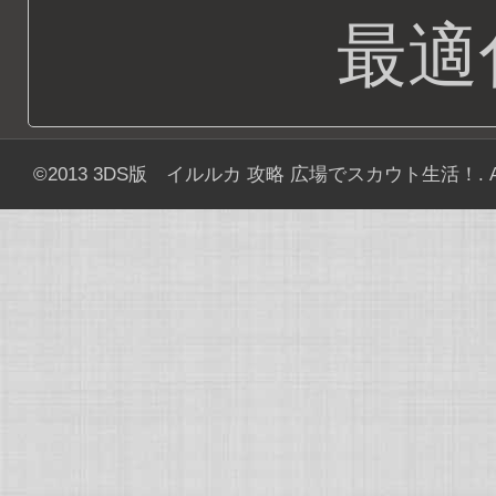
最適
©2013
3DS版 イルルカ 攻略 広場でスカウト生活！
. 