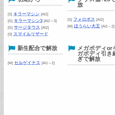
放
キラーマシン
[S]
[AI2]
フォロボス
[S]
[AI2]
キラーマシン3
[G]
[AI2～3]
ほうらい大王
[M]
[AI1～2]
サージタウス
[G]
[AI2]
スマイルリザード
[S]
新生配合で解放
メガボディor
ガボディ引き
ぎで解放
セルゲイナス
[M]
[AI1～2]