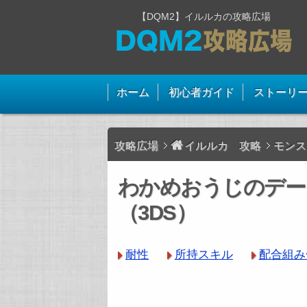
【DQM2】イルルカの攻略広場
ホーム
初心者ガイド
ストーリ
攻略広場
イルルカ 攻略
モンス
わかめおうじのデー
（3DS）
耐性
所持スキル
配合組み