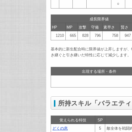
○
成長限界値
HP
MP
攻撃
守備
素早さ
賢さ
1210
665
828
796
758
947
基本的に新生配合時に限界値が上昇しますが、
き継ぐと引き継いだ特性に応じて減少します。
出現する場所・条件
所持スキル「バラエティ
覚えられる特技
SP
どくの息
5
敵全体を戦闘