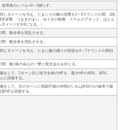
、使用者のレベル+0～3減らす。
と同じダメージを与え、たまにその敵の攻撃を2～5ラウンドの間、2段
通常攻撃、つるぎのまい、ゆうきの斬舞、ステルスアタック、ほとん
ダメージが1/4になる。）
ドの間、敵全体を混乱させる。
ドの間、敵全体を混乱させる。
と同じダメージを与え、たまに敵の踊りの特技を4～7ラウンドの間封
ドの間、敵1体の会心の一撃と呪文会心を封じる。
備をして、2ターン目に味方全体のHPを、最大HPの40%、60%、
ダムに回復する。
準備をして、次のターンに戦闘不能の仲間がいれば約50％の確率で復
程度HPも回復する。