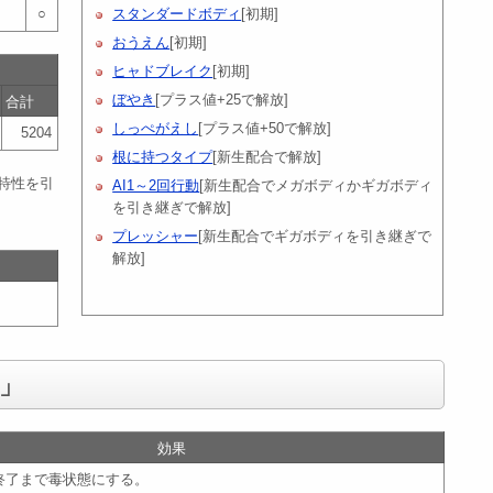
○
スタンダードボディ
[初期]
おうえん
[初期]
ヒャドブレイク
[初期]
ぼやき
[プラス値+25で解放]
合計
しっぺがえし
[プラス値+50で解放]
5204
根に持つタイプ
[新生配合で解放]
特性を引
AI1～2回行動
[新生配合でメガボディかギガボディ
を引き継ぎで解放]
プレッシャー
[新生配合でギガボディを引き継ぎで
解放]
」
効果
終了まで毒状態にする。