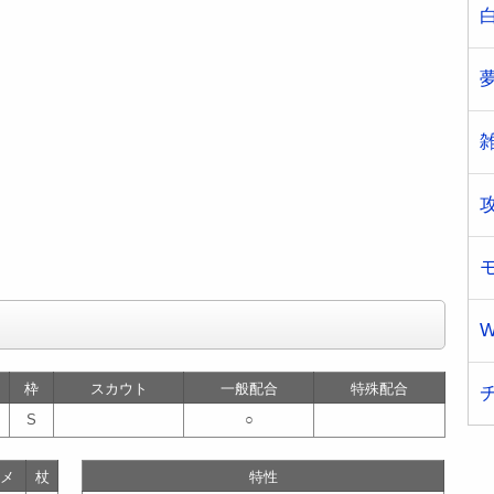
W
枠
スカウト
一般配合
特殊配合
S
○
メ
杖
特性