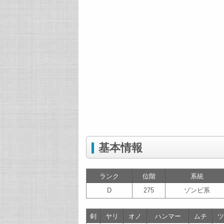
基本情報
ランク
位階
系統
D
275
ゾンビ系
剣
ヤリ
オノ
ハンマー
ムチ
ツ