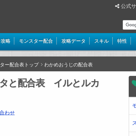
公式
ー攻略
モンスター配合
攻略データ
スキル
特性
ター配合表トップ
わかめおうじの配合表
タと配合表 イルとルカ
合わせ