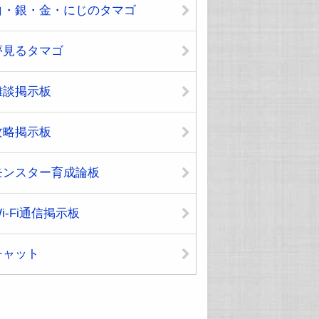
白・銀・金・にじのタマゴ
夢見るタマゴ
雑談掲示板
攻略掲示板
モンスター育成論板
i-Fi通信掲示板
チャット