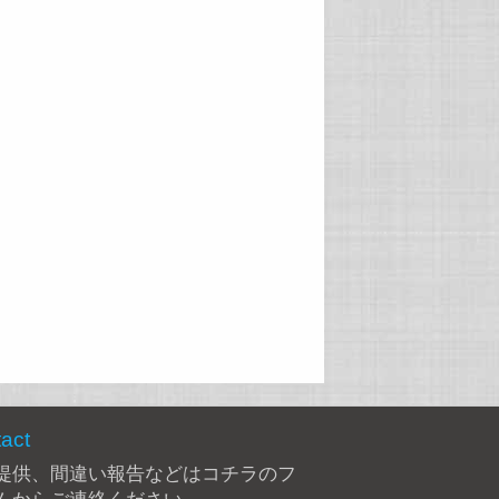
act
提供、間違い報告などは
コチラのフ