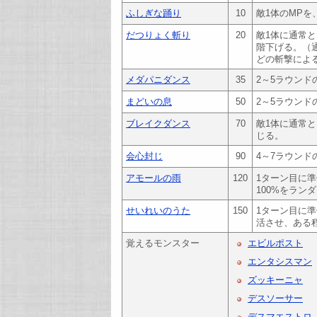
ふしぎな踊り
10
敵1体のMPを
だつりょく斬り
20
敵1体に通常
階下げる。（
どの斬撃による
メダパニダンス
35
2～5ラウン
まどいの息
50
2～5ラウン
ブレイクダンス
70
敵1体に通常
じる。
会心封じ
90
4～7ラウン
アモールの雨
120
1ターン目に準
100%をラン
せいれいのうた
150
1ターン目に
活させ、ある
覚えるモンスター
エビルポスト
エンタシスマン
ズッキーニャ
デスソーサー
デスマエストロ