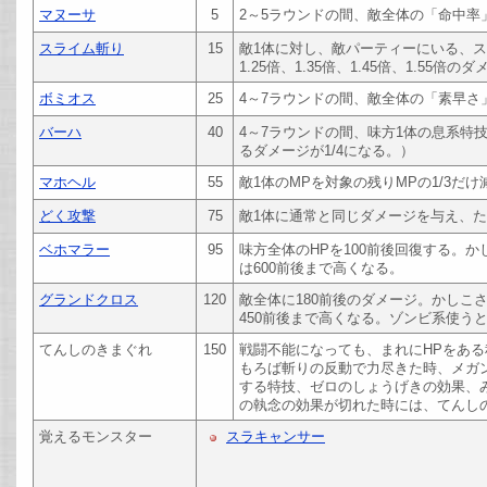
マヌーサ
5
2～5ラウンドの間、敵全体の「命中率
スライム斬り
15
敵1体に対し、敵パーティーにいる、ス
1.25倍、1.35倍、1.45倍、1.55倍
ボミオス
25
4～7ラウンドの間、敵全体の「素早さ」
バーハ
40
4～7ラウンドの間、味方1体の息系特
るダメージが1/4になる。）
マホヘル
55
敵1体のMPを対象の残りMPの1/3だけ
どく攻撃
75
敵1体に通常と同じダメージを与え、
ベホマラー
95
味方全体のHPを100前後回復する。
は600前後まで高くなる。
グランドクロス
120
敵全体に180前後のダメージ。かしこ
450前後まで高くなる。ゾンビ系使うと
てんしのきまぐれ
150
戦闘不能になっても、まれにHPをあ
もろば斬りの反動で力尽きた時、メガ
する特技、ゼロのしょうげきの効果、
の執念の効果が切れた時には、てんし
覚えるモンスター
スラキャンサー