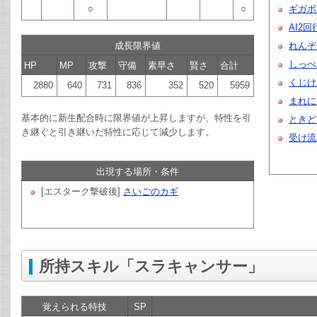
○
○
ギガボ
AI2回
成長限界値
れんぞ
しっぺ
HP
MP
攻撃
守備
素早さ
賢さ
合計
くじけ
2880
640
731
836
352
520
5959
まれに
基本的に新生配合時に限界値が上昇しますが、特性を引
ときど
き継ぐと引き継いだ特性に応じて減少します。
受け流
出現する場所・条件
[エスターク撃破後]
さいごのカギ
所持スキル「スラキャンサー」
覚えられる特技
SP