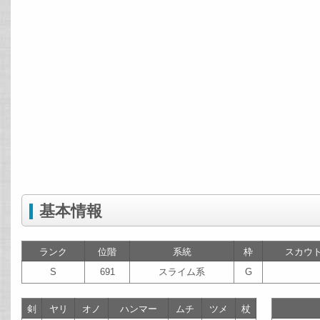
基本情報
ランク
位階
系統
枠
スカウ
S
691
スライム系
G
剣
ヤリ
オノ
ハンマー
ムチ
ツメ
杖