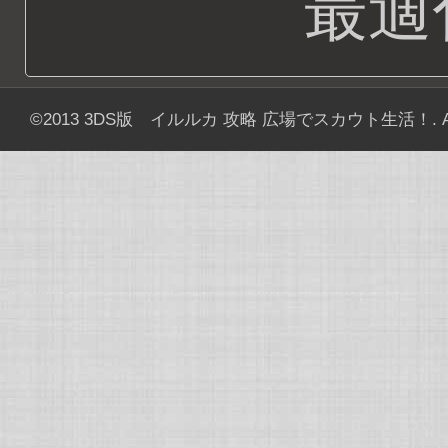
最適
©2013
3DS版 イルルカ 攻略 広場でスカウト生活！
. 