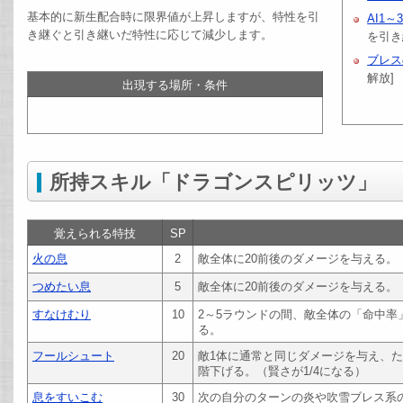
基本的に新生配合時に限界値が上昇しますが、特性を引
AI1～
き継ぐと引き継いだ特性に応じて減少します。
を引き
ブレス
解放]
出現する場所・条件
所持スキル「ドラゴンスピリッツ」
覚えられる特技
SP
火の息
2
敵全体に20前後のダメージを与える。
つめたい息
5
敵全体に20前後のダメージを与える。
すなけむり
10
2～5ラウンドの間、敵全体の「命中
る。
フールシュート
20
敵1体に通常と同じダメージを与え、た
階下げる。（賢さが1/4になる）
息をすいこむ
30
次の自分のターンの炎や吹雪ブレス系のダ