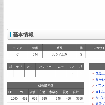
基本情報
ランク
位階
系統
枠
スカウ
C
344
スライム系
S
剣
ヤリ
オノ
ハンマー
ムチ
ツメ
杖
○
○
スモー
みかわ
成長限界値
パラメ
まれに
HP
MP
攻撃
守備
素早さ
賢さ
合計
炎ブレ
1060
452
625
515
648
468
3768
吹雪ブ