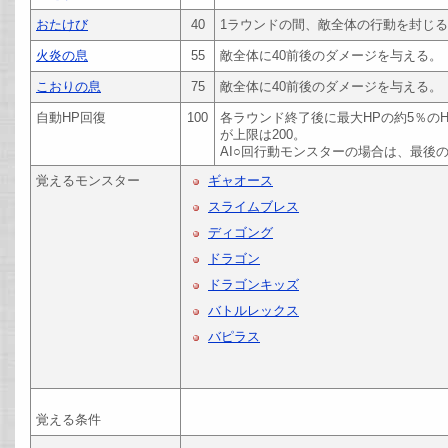
おたけび
40
1ラウンドの間、敵全体の行動を封じ
火炎の息
55
敵全体に40前後のダメージを与える。
こおりの息
75
敵全体に40前後のダメージを与える。
自動HP回復
100
各ラウンド終了後に最大HPの約5％の
が上限は200。
AI○回行動モンスターの場合は、最後
覚えるモンスター
ギャオース
スライムブレス
ディゴング
ドラゴン
ドラゴンキッズ
バトルレックス
バピラス
覚える条件