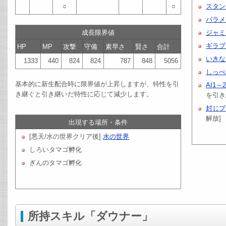
○
○
スタン
パラメ
成長限界値
ジャミ
ギラブ
HP
MP
攻撃
守備
素早さ
賢さ
合計
いきな
1333
440
824
824
787
848
5056
しっぺ
基本的に新生配合時に限界値が上昇しますが、特性を引
AI1～
き継ぐと引き継いだ特性に応じて減少します。
を引き
封じブ
解放]
出現する場所・条件
[悪天/水の世界クリア後]
水の世界
しろいタマゴ孵化
ぎんのタマゴ孵化
所持スキル「ダウナー」