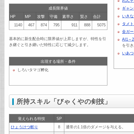
れんぞ
成長限界値
ギャン
いきな
HP
MP
攻撃
守備
素早さ
賢さ
合計
タメト
1140
467
874
795
911
888
5075
全ガー
基本的に新生配合時に限界値が上昇しますが、特性を引
AI1～
き継ぐと引き継いだ特性に応じて減少します。
を引き
いあつ
出現する場所・条件
しろいタマゴ孵化
所持スキル「びゃくやの剣技」
覚えられる特技
SP
ひょうけつ斬り
8
通常の1.1倍のダメージを与える。