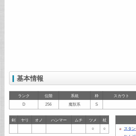
基本情報
ランク
位階
系統
枠
スカウト
D
256
魔獣系
S
剣
ヤリ
オノ
ハンマー
ムチ
ツメ
杖
○
○
スタン