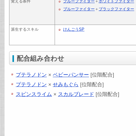
覚える条件
ブルーファイター
＋
ホワイトファイター
ブルーファイター
＋
ブラックファイター
派生するスキル
けんごうSP
配合組み合わせ
プテラノドン
×
ベビーパンサー
[位階配合]
プテラノドン
×
せみもぐら
[位階配合]
スピンスライム
×
スカルブレード
[位階配合]