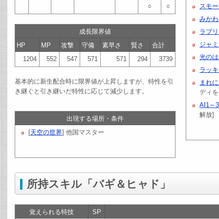
○
○
スモー
みかわ
成長限界値
ラブリ
ジャミ
HP
MP
攻撃
守備
素早さ
賢さ
合計
光のは
1204
552
547
571
571
294
3739
ラッキ
基本的に新生配合時に限界値が上昇しますが、特性を引
まれに
き継ぐと引き継いだ特性に応じて減少します。
ディを
AI1～
解放]
出現する場所・条件
[
天空の世界
] 他国マスター
所持スキル「バギ＆ヒャド」
覚えられる特技
SP