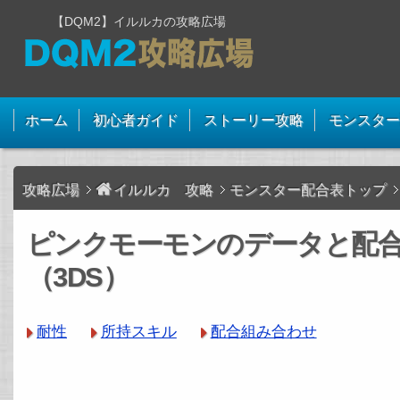
【DQM2】イルルカの攻略広場
ホーム
初心者ガイド
ストーリー攻略
モンスター
攻略広場
イルルカ 攻略
モンスター配合表トップ
ピンクモーモンのデータと配
（3DS）
耐性
所持スキル
配合組み合わせ