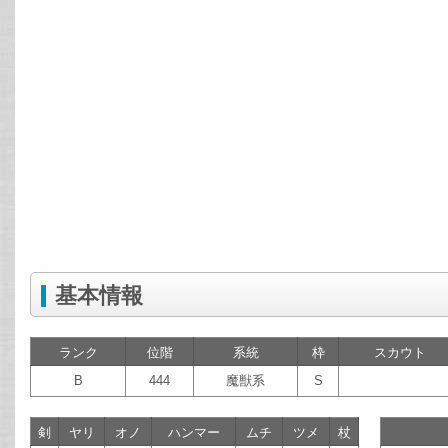
基本情報
ランク
位階
系統
枠
スカウト
B
444
魔獣系
S
剣
ヤリ
オノ
ハンマー
ムチ
ツメ
杖