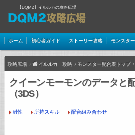
【DQM2】イルルカの攻略広場
ホーム
初心者ガイド
ストーリー攻略
モンスター
攻略広場
イルルカ 攻略
モンスター配合表トップ
クイーンモーモンのデータと
（3DS）
耐性
所持スキル
配合組み合わせ