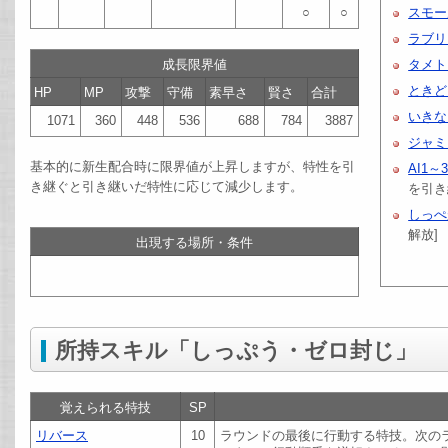
○
○
スモー
ラブリ
成長限界値
タメト
ときど
HP
MP
攻撃
守備
素早さ
賢さ
合計
いきな
1071
360
448
536
688
784
3887
ジャミ
基本的に新生配合時に限界値が上昇しますが、特性を引
AI1～
き継ぐと引き継いだ特性に応じて減少します。
を引き
しっぺ
解放]
出現する場所・条件
所持スキル「しっぷう・ゼロ封じ」
覚えられる特技
SP
リバース
10
ラウンドの最後に行動する特技。次の