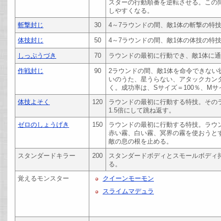
スターの行動順番を逆転させる。この
しやすくなる。
斬撃封じ
30
4～7ラウンドの間、敵1体の斬撃の特
体技封じ
50
4～7ラウンドの間、敵1体の体技の特
しっぷうづき
70
ラウンドの最初に行動でき、敵1体に通常
作戦封じ
90
2ラウンドの間、敵1体を命令できな
いのうた、星うらない、アタックカン
く。成功率は、Sサイズ＝100％、Mサ
体技よそく
120
ラウンドの最初に行動する特技。その
1.5倍にして跳ね返す。
ゼロのしょうげき
150
ラウンドの最初に行動する特技。ラウ
赤い霧、白い霧、冥界の霧を使おうと
敵の息の根を止める。
スタンダードキラー
200
スタンダードボディとスモールボディ持
る。
覚えるモンスター
クイーンモーモン
スライムマデュラ