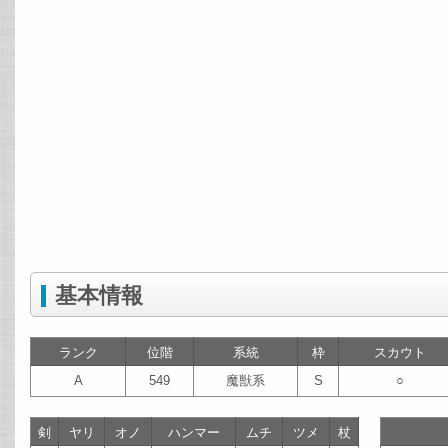
基本情報
ランク
位階
系統
枠
スカウト
A
549
魔獣系
S
○
剣
ヤリ
オノ
ハンマー
ムチ
ツメ
杖