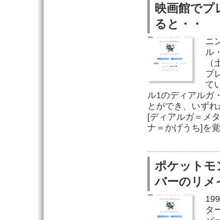
映画館でプ
ると・・
ニ
ル
（
プ
て
ル1のディアルガ
とができ、いずれ
[ディアルガ＝メタ
ナ＝かげうち]を
ポケットモ
バーのリメ
1
タ