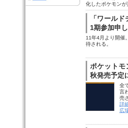
化したポケモンが
「ワールドチ
1期参加申
11年4月より開
待される。
ポケットモ
秋発売予定
全
言
売
詳
広