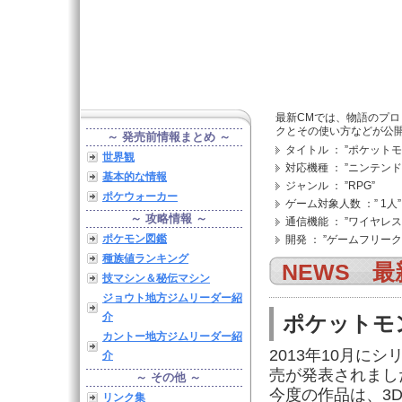
最新CMでは、物語のプ
クとその使い方などが公
～ 発売前情報まとめ ～
タイトル ： ”ポケット
世界観
対応機種 ： ”ニンテンド
基本的な情報
ジャンル ： ”RPG”
ポケウォーカー
ゲーム対象人数 ：” 1人”
～ 攻略情報 ～
通信機能 ： ”ワイヤレス通
ポケモン図鑑
開発 ： ”ゲームフリーク
種族値ランキング
NEWS 最
技マシン＆秘伝マシン
ジョウト地方ジムリーダー紹
介
ポケットモ
カントー地方ジムリーダー紹
2013年10月に
介
売が発表されまし
～ その他 ～
今度の作品は、3
リンク集