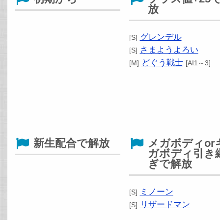
放
グレンデル
[S]
さまようよろい
[S]
どぐう戦士
[M]
[AI1～3]
新生配合で解放
メガボディor
ガボディ引き
ぎで解放
ミノーン
[S]
リザードマン
[S]