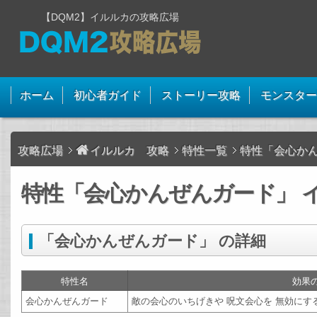
【DQM2】イルルカの攻略広場
ホーム
初心者ガイド
ストーリー攻略
モンスター
攻略広場
イルルカ 攻略
特性一覧
特性「会心か
特性「会心かんぜんガード」 イ
「会心かんぜんガード」 の詳細
特性名
効果
会心かんぜんガード
敵の会心のいちげきや 呪文会心を 無効に