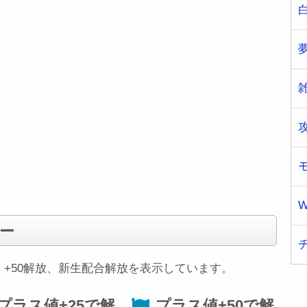
W
ー
5、+50解放、新生配合解放を表示しています。
プラス値+25で解
プラス値+50で解