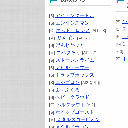
アイアンタートル
[S]
か
[S]
エンタシスマン
[S]
ス
[S]
オムド・ロレス
[G]
[AI1～3]
ト
[S]
ガメゴン
[M]
[AI1～2]
は
[G]
げんじかぶと
[S]
～3]
コハクそう
[M]
[AI1～2]
ボ
[S]
ストーンスライム
[S]
デビルアーマー
[S]
トラップボックス
[S]
ニジゴロン
[S]
[AI2(新生)]
ふくぶくろ
[S]
ベビークラウド
[S]
ヘルクラウド
[G]
[AI2]
ホイップゴースト
[S]
メタルスコーピオン
[M]
メタルドラゴン
[S]