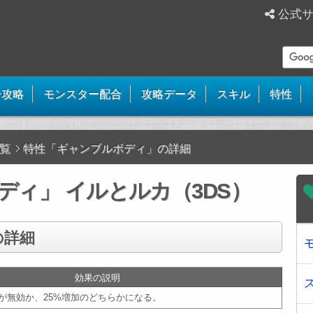
公式
ー攻略
モンスター配合
攻略データ
スキル
特性
覧
特性「ギャンブルボディ」の詳細
ディ」 イルとルカ（3DS）
の詳細
効果の説明
が無効か、25%増加のどちらかになる。