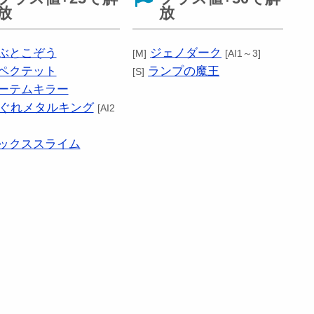
放
放
ぶとこぞう
ジェノダーク
[M]
[AI1～3]
ペクテット
ランプの魔王
[S]
ーテムキラー
ぐれメタルキング
[AI2
ックススライム