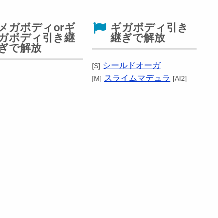
メガボディorギ
ギガボディ引き
ガボディ引き継
継ぎで解放
ぎで解放
シールドオーガ
[S]
スライムマデュラ
[M]
[AI2]