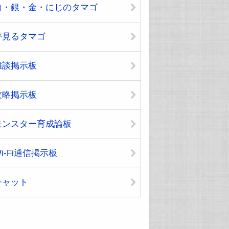
白・銀・金・にじのタマゴ
夢見るタマゴ
雑談掲示板
攻略掲示板
モンスター育成論板
i-Fi通信掲示板
チャット