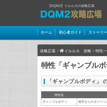
【DQM2】イルルカの攻略広場
ホーム
初心者ガイド
ストーリ
攻略広場
イルルカ 攻略
特性一
特性「ギャンブルボ
「ギャンブルボディ」 
特性名
ギャンブルボディ
相手からのダメージ