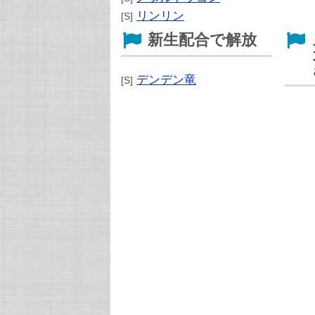
リンリン
[S]
新生配合で解放
デンデン竜
[S]