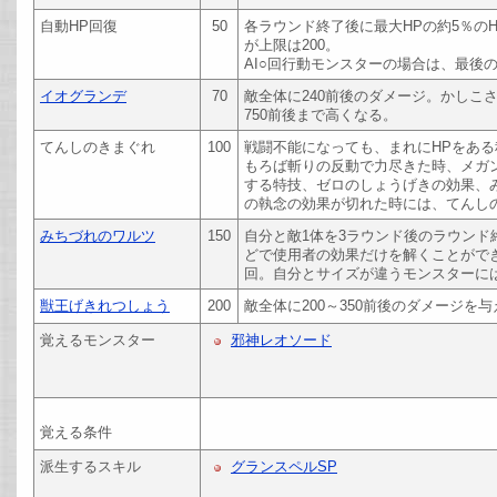
自動HP回復
50
各ラウンド終了後に最大HPの約5％の
が上限は200。
AI○回行動モンスターの場合は、最後
イオグランデ
70
敵全体に240前後のダメージ。かしこ
750前後まで高くなる。
てんしのきまぐれ
100
戦闘不能になっても、まれにHPをあ
もろば斬りの反動で力尽きた時、メガ
する特技、ゼロのしょうげきの効果、
の執念の効果が切れた時には、てんし
みちづれのワルツ
150
自分と敵1体を3ラウンド後のラウン
どで使用者の効果だけを解くことができ
回。自分とサイズが違うモンスターに
獣王げきれつしょう
200
敵全体に200～350前後のダメージを
覚えるモンスター
邪神レオソード
覚える条件
派生するスキル
グランスペルSP