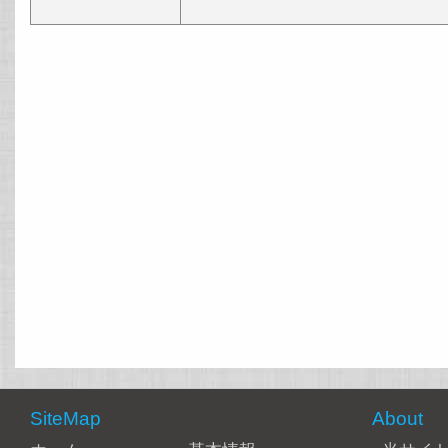
SiteMap
About