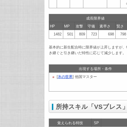
成長限界値
HP
MP
攻撃
守備
素早さ
賢さ
1482
501
809
723
698
798
基本的に新生配合時に限界値が上昇しますが、
き継ぐと引き継いだ特性に応じて減少します。
出現する場所・条件
[
氷の世界
] 他国マスター
所持スキル「VSブレス
覚えられる特技
SP