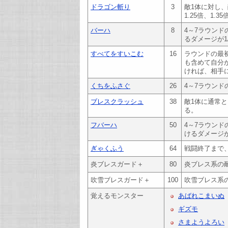
ドラゴン斬り
3
敵1体に対し
1.25倍、1.
バーハ
8
4～7ラウン
るダメージが1
すべてをすいこむ
16
ラウンドの最
も含めて自分
ければ、相手
くちをふさぐ
26
4～7ラウンド
ブレスクラッシュ
38
敵1体に通常
る。
フバーハ
50
4～7ラウン
けるダメージが
ぎゃくふう
64
戦闘終了まで
炎ブレスガード＋
80
炎ブレス系の
吹雪ブレスガード＋
100
吹雪ブレス系
覚えるモンスター
あばれこまいぬ
ギズモ
さまようよろい