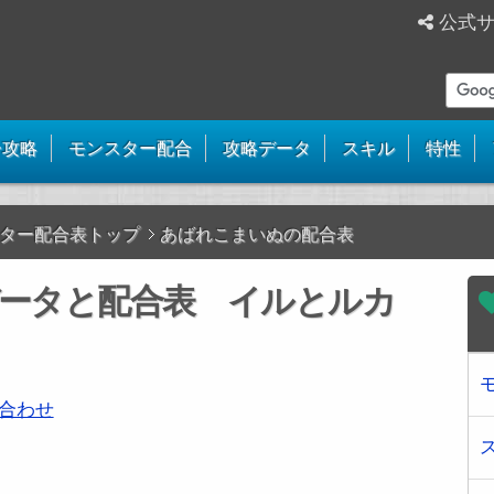
公式
ー攻略
モンスター配合
攻略データ
スキル
特性
ター配合表トップ
あばれこまいぬの配合表
ータと配合表 イルとルカ
合わせ