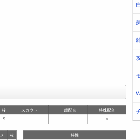
W
枠
スカウト
一般配合
特殊配合
S
○
メ
杖
特性