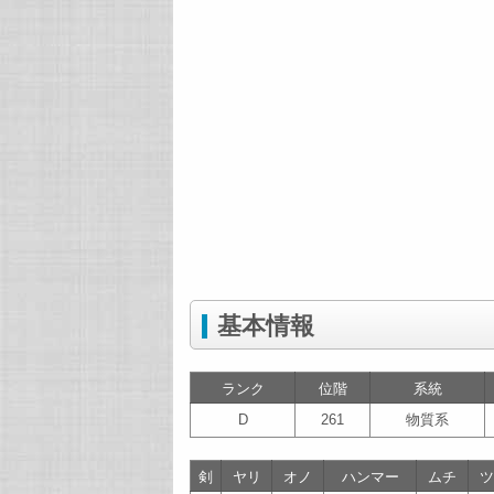
基本情報
ランク
位階
系統
D
261
物質系
剣
ヤリ
オノ
ハンマー
ムチ
ツ