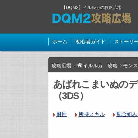
【DQM2】イルルカの攻略広場
ホーム
初心者ガイド
ストーリ
攻略広場
イルルカ 攻略
モンス
あばれこまいぬのデ
（3DS）
耐性
所持スキル
配合組み