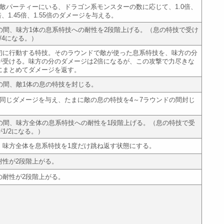
、敵パーティーにいる、ドラゴン系モンスターの数に応じて、1.0倍、
35倍、1.45倍、1.55倍のダメージを与える。
ドの間、味方1体の息系特技への耐性を2段階上げる。（息の特技で受け
/4になる。）
初に行動する特技。そのラウンドで敵が使った息系特技を、味方の分
が受ける。味方の分のダメージは2倍になるが、この攻撃で力尽きな
にまとめてダメージを返す。
の間、敵1体の息の特技を封じる。
と同じダメージを与え、たまに敵の息の特技を4～7ラウンドの間封じ
ドの間、味方全体の息系特技への耐性を1段階上げる。（息の特技で受
1/2になる。）
、味方全体を息系特技を1度だけ跳ね返す状態にする。
耐性が2段階上がる。
の耐性が2段階上がる。