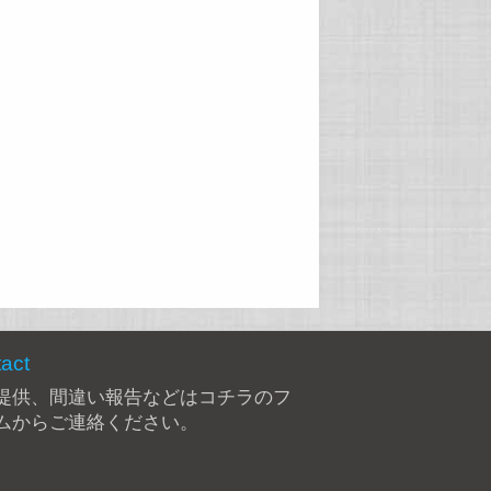
act
提供、間違い報告などは
コチラのフ
ム
からご連絡ください。