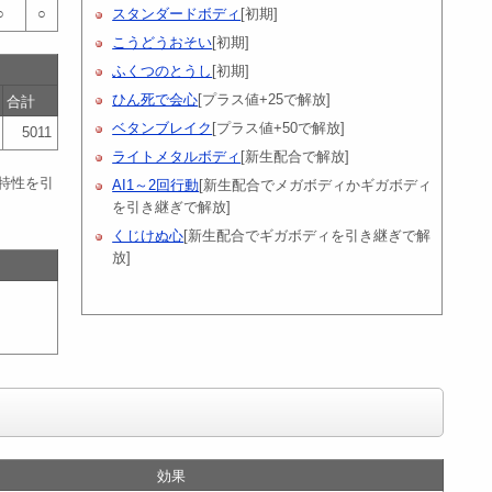
○
○
スタンダードボディ
[初期]
こうどうおそい
[初期]
ふくつのとうし
[初期]
ひん死で会心
[プラス値+25で解放]
合計
ベタンブレイク
[プラス値+50で解放]
5011
ライトメタルボディ
[新生配合で解放]
特性を引
AI1～2回行動
[新生配合でメガボディかギガボディ
を引き継ぎで解放]
くじけぬ心
[新生配合でギガボディを引き継ぎで解
放]
」
効果