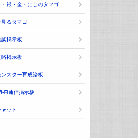
白・銀・金・にじのタマゴ
夢見るタマゴ
雑談掲示板
攻略掲示板
モンスター育成論板
i-Fi通信掲示板
チャット