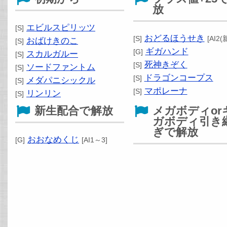
放
エビルスピリッツ
[S]
おどるほうせき
[S]
[AI2(
おばけきのこ
[S]
ギガハンド
[G]
スカルガルー
[S]
死神きぞく
[S]
ソードファントム
[S]
ドラゴンコープス
[S]
メダパニシックル
[S]
マポレーナ
[S]
リンリン
[S]
新生配合で解放
メガボディor
ガボディ引き
ぎで解放
おおなめくじ
[G]
[AI1～3]