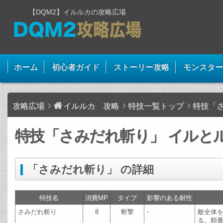
【DQM2】イルルカの攻略広場
ホーム
初心者ガイド
ストーリー攻略
モンスター
攻略広場
イルルカ 攻略
特技一覧トップ
特技「
特技「さみだれ斬り」 イルとル
「さみだれ斬り」 の詳細
特技名
消費MP
タイプ
影響のある耐性
さみだれ斬り
8
斬撃
-
敵全体
る。順