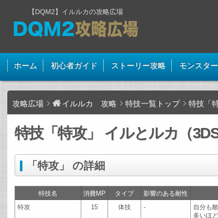
【DQM2】イルルカの攻略広場
ホーム
初心者ガイド
ストーリー攻略
モンスター
攻略広場
イルルカ 攻略
特技一覧トップ
特技「
特技「特攻」 イルとルカ（3D
「特攻」 の詳細
特技名
消費MP
タイプ
影響のある耐性
特攻
15
体技
-
自分も敵
多いほ