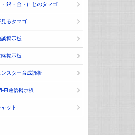
白・銀・金・にじのタマゴ
夢見るタマゴ
雑談掲示板
攻略掲示板
モンスター育成論板
i-Fi通信掲示板
チャット