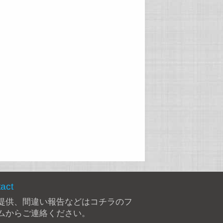
act
提供、間違い報告などは
コチラのフ
ム
からご連絡ください。