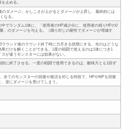
根を止める。
0前後のダメージ。かしこさが上がるとダメージが上昇し、最終的には
高くなる。
中でランダム1体に、「使用者のHP減少分に、使用者の残りHPの0
た量」のダメージを与える。（踊り封じの耐性でダメージが増減す
を3ラウンド後のラウンド終了時に力尽きる状態にする。光のはどうな
効果だけを解くことができる。1度の戦闘で使えるのは1体につき1
イズが違うモンスターには効果がない。
制的に終了させる。一度の戦闘で使用できるのは、敵味方とも1回ず
間、全てのモンスターの回復や復活を封じる特技で、HPやMPを回復
と、逆にダメージを受けてしまう。