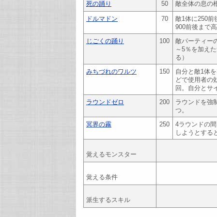
死の踊り
50
敵全体の息の
ドルマドン
70
敵1体に25
900前後まで
じごくの踊り
100
敵パーティーの
～5％を加え
る）
みちづれのワルツ
150
自分と敵1体
どで使用者の
回。自分とサ
ラウンドゼロ
200
ラウンドを強
つ。
冥界の霧
250
4ラウンドの
しようとする
覚えるモンスター
覚える条件
派生するスキル