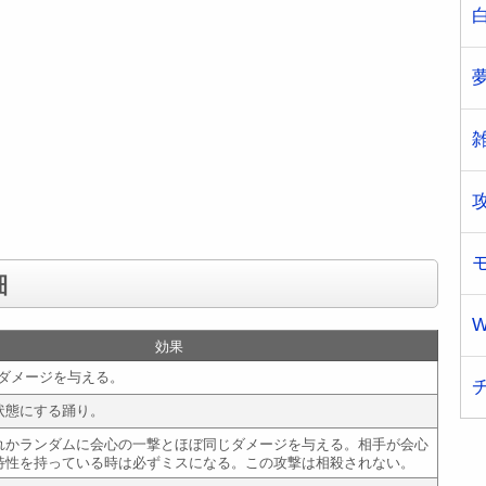
細
W
効果
のダメージを与える。
状態にする踊り。
れかランダムに会心の一撃とほぼ同じダメージを与える。相手が会心
特性を持っている時は必ずミスになる。この攻撃は相殺されない。