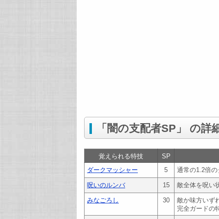
「闇の支配者SP」 の詳
覚えられる特技
SP
ダークマッシャー
5
通常の1.2倍
呪いのルンバ
15
敵全体を呪い
みなごろし
30
敵か味方いず
完全ガードの