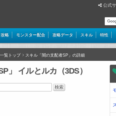
公式
ー攻略
モンスター配合
攻略データ
スキル
特性
一覧トップ
スキル「闇の支配者SP」の詳細
P」 イルとルカ（3DS）