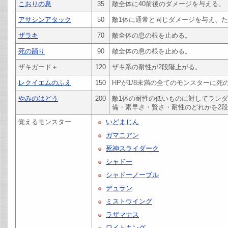
こおりの息
35
敵全体に40前後のダメージを与える。
アサシンアタック
50
敵1体に通常と同じダメージを与え、
ザラキ
70
敵全体の息の根を止める。
死の踊り
90
敵全体の息の根を止める。
ザキガード＋
120
ザキ系の耐性が2段階上がる。
レクイエムのふえ
150
HPが1/8未満の全てのモンスターに死
やみのはどう
200
敵1体の耐性の低いものに対してラン
備・素早さ・賢さ・耐性のどれかを2
覚えるモンスター
いどまじん
ガマニアン
死神スライダーク
シャドー
シャドーノーブル
デュラン
ミストウイング
ラザマナス
ワイトキング