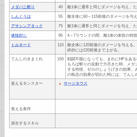
メダパニ斬り
40
敵1体に通常と同じダメージを与え、た
しんくうは
55
敵全体に60～115前後のダメージを与
アサシンアタック
75
敵1体に通常と同じダメージを与え、
体技封じ
95
4～7ラウンドの間、敵1体の体技の特
トルネード
110
敵全体に120前後のダメージを与える
終的には220前後まで上がる。
てんしのきまぐれ
150
戦闘不能になっても、まれにHPをあ
もろば斬りの反動で力尽きた時、メガ
する特技、ゼロのしょうげきの効果、
の執念の効果が切れた時には、てんし
覚えるモンスター
サージタウス
覚える条件
派生するスキル