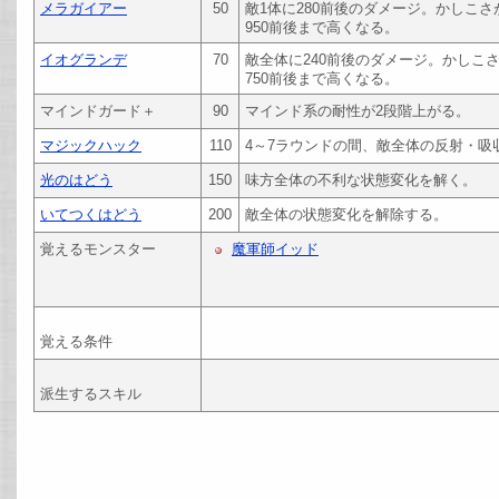
メラガイアー
50
敵1体に280前後のダメージ。かしこ
950前後まで高くなる。
イオグランデ
70
敵全体に240前後のダメージ。かしこ
750前後まで高くなる。
マインドガード＋
90
マインド系の耐性が2段階上がる。
マジックハック
110
4～7ラウンドの間、敵全体の反射・吸
光のはどう
150
味方全体の不利な状態変化を解く。
いてつくはどう
200
敵全体の状態変化を解除する。
覚えるモンスター
魔軍師イッド
覚える条件
派生するスキル