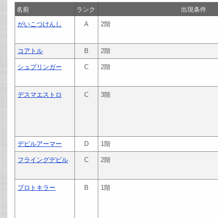
名前
ランク
出現条件
がいこつけんし
A
2階
コアトル
B
2階
シュプリンガー
C
2階
デスマエストロ
C
3階
デビルアーマー
D
1階
フライングデビル
C
2階
プロトキラー
B
1階