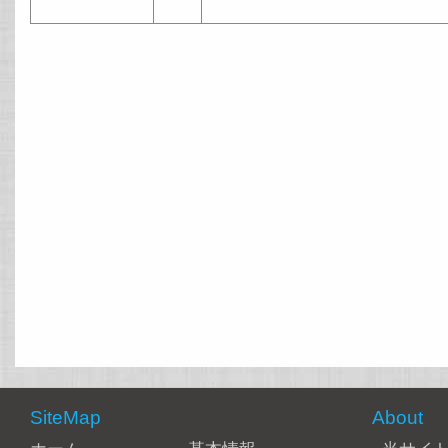
SiteMap
About