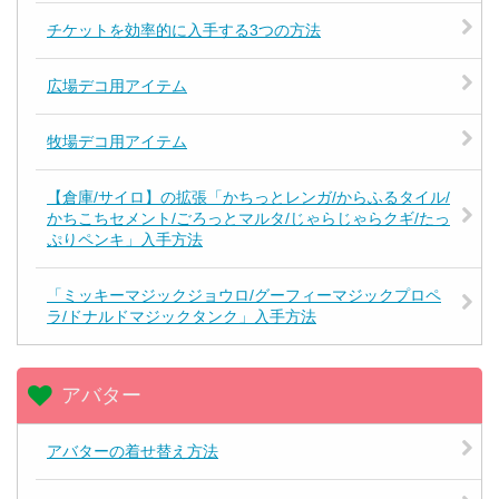
チケットを効率的に入手する3つの方法
広場デコ用アイテム
牧場デコ用アイテム
【倉庫/サイロ】の拡張「かちっとレンガ/からふるタイル/
かちこちセメント/ごろっとマルタ/じゃらじゃらクギ/たっ
ぷりペンキ」入手方法
「ミッキーマジックジョウロ/グーフィーマジックプロペ
ラ/ドナルドマジックタンク」入手方法
アバター
アバターの着せ替え方法